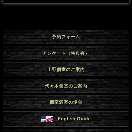
予約フォーム
アンケート（特典有）
上野個室のご案内
代々木個室のご案内
個室満室の場合
English Guide