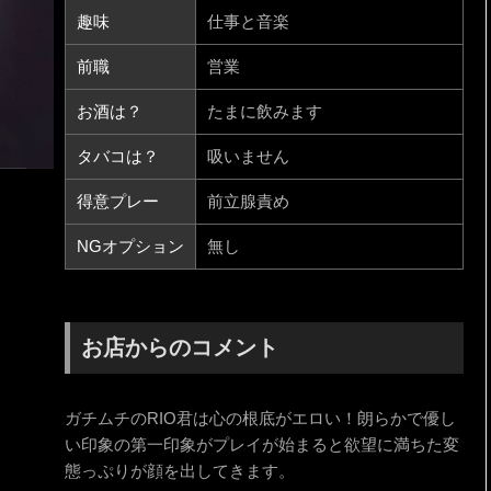
趣味
仕事と音楽
前職
営業
お酒は？
たまに飲みます
タバコは？
吸いません
得意プレー
前立腺責め
NGオプション
無し
お店からのコメント
ガチムチのRIO君は心の根底がエロい！朗らかで優し
い印象の第一印象がプレイが始まると欲望に満ちた変
態っぷりが顔を出してきます。