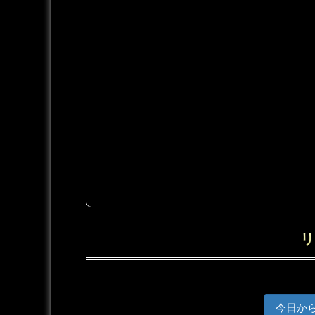
リ
今日か