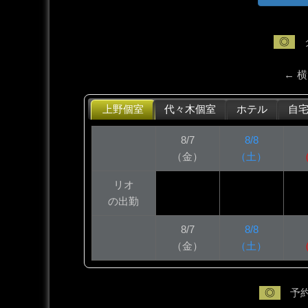
◎
← 
上野個室
代々木個室
ホテル
自
8/7
8/8
（金）
（土）
リオ
の出勤
8/7
8/8
（金）
（土）
◎
予