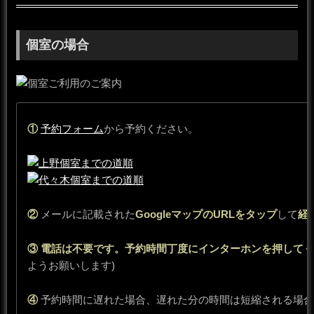
個室の場合
①
予約フォーム
から予約ください。
②
メールに記載された
GoogleマップのURLをタップ
して
経
③ 電話は不要です。予約時間丁度にインターホンを押して
ようお願いします)
④
予約時間に遅れた場合、遅れた分の時間は短縮される場合