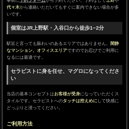
事前に
予約フォーム
から予約ください。予約なしで
上野
や
代々木
から連絡いただいてもすぐに案内できない場合が多
いです。
個室はJR上野駅・入谷口から徒歩1−2分
駅近と言っても賑わいのあるエリアではありません。
閑静
なマンション、オフィスエリア
ですのでお忍びでご利用に
なるには最適です。
セラピストに身を任せ、マグロになってくださ
い
当店の基本コンセプトは
お客様が受身
になっていただくス
タイルです。セラピストへの
タッチは控えめに
して快感に
どっぷりと浸ってください。
ご利用方法