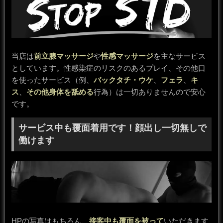
当店は
前立腺マッサージ
や
性感マッサージ
を主なサービス
としています。性感染症のリスクのあるプレイ、その他口
を使ったサービス（例、
バックタチ・ウケ
、
フェラ
、
キ
ス
、
その他身体を舐める
行為）は一切ありませんので安心
です。
サービス中も覆面着用です！顔出し一切無しで
働けます
HPの写真はもちろん、
接客中も覆面を被って
いただきます