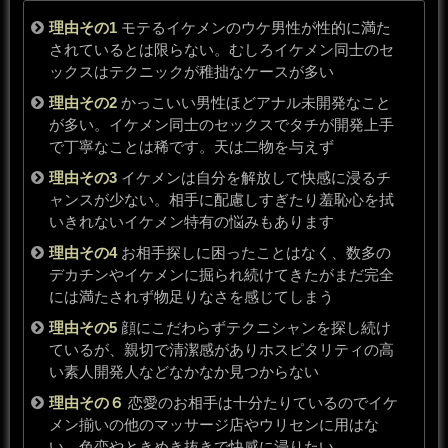
理由その1
モテるイケメンのウケ男性が性的に満た
されているとは限らない。むしろイケメン同士のセ
ックスはテクニックが稚拙なケースが多い
理由その2
かっこいい男性ほどアナル未開発なこと
が多い。イケメン同士のセックスでタチが開発上手
で丁寧なことは稀です。天は二物を与えず
理由その3
イケメンは自分を解放して快感に浸るチ
ャンスが少ない。相手に配慮しすぎたり羞恥心を拭
いきれないイケメン特有の悩みもあります
理由その4
お相手探しに困ったことはなく、数多の
デカチンやイケメンに掘られ続けてきたがまだ完全
には満たされず物足りなさを感じてしまう
理由その5
顔にこだわらずテクニシャンを探し続け
ているが、親切で清潔感がありホスピタリティの高
い素人開発人などなかなか見つからない
理由その６
恋愛のお相手は十分たりているのでイケ
メン揃いの他のマッサージ店やウリセンに用はな
い。色恋やときめき抜きで快感に浸りたい