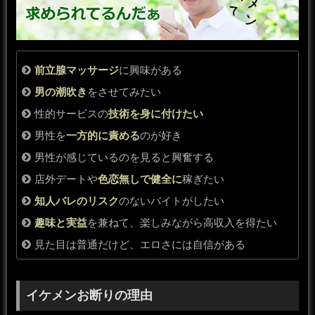
前立腺マッサージ
に興味がある
男の潮吹き
をさせてみたい
性的サービスの
技術を身に付けたい
男性を
一方的に責める
のが好き
男性が感じているのを見ると興奮する
店外デートや
色恋無しで健全に
稼ぎたい
知人バレのリスク
のないバイトがしたい
趣味と実益
を兼ねて、楽しみながら高収入を得たい
見た目は普通だけど、エロさには自信がある
イケメンお断りの理由