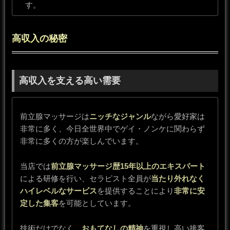
す。
高収入の秘密
高収入を支える高い需要
前立腺マッサージは
ニッチなジャンル
ながら愛好家は
非常に多く、今日全世界中でゲイ・ノンケに関わらず
非常に多くの方が楽しんでいます。
当店では
前立腺マッサージ歴15年以上のエキスパート
による研修を行い、セラピスト全員が
当たり外れなく
ハイレベルなサービス
を提供することにより
非常に安
定した集客
を可能としています。
技術だけでなく、
おもてなしの精神
を重視し高い接客