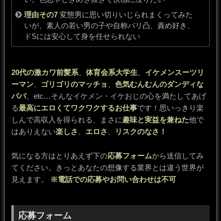
理由その7
変態男に思い切りいじられまくってみた
いが、素人の若い男の子や自称バリ凸、責め好き、
ドSには安心して身を任せられない
20代の激カワ前髪系
、
体育会系大学生
、
イケメンスーツリ
ーマン
、
ゴリゴリのマッチョ
、
色気むんむんのダンディな
パパ
、etc…そんなイケメン・イケおじの心を満たしてあげ
る
最高にエロくてワクワクするお仕事
です！思いっきり楽
しんで高収入を得られる、まさに
趣味と実益を兼ねた
他で
はありえない
楽しさ
、
エロさ
、
リスクのなさ！
気になる方はとりあえず下の
応募フォーム
から送信してみ
てください。きっとあなたの想像する業界とは違う世界が
見えます。
※電話での応募やお問い合わせは不可
応募フォーム