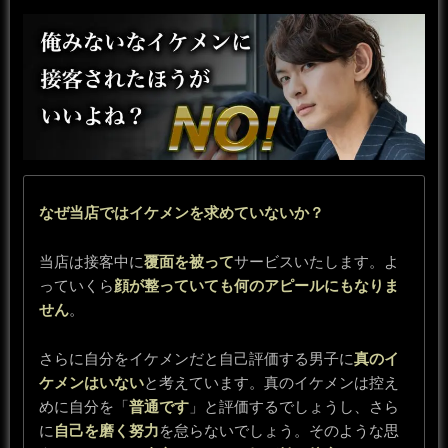
なぜ当店ではイケメンを求めていないか？
当店は接客中に
覆面を被って
サービスいたします。よ
っていくら
顔が整っていても何のアピールにもなりま
せん
。
さらに自分をイケメンだと自己評価する男子に
真のイ
ケメンはいない
と考えています。真のイケメンは控え
めに自分を「
普通です
」と評価するでしょうし、さら
に
自己を磨く努力
を怠らないでしょう。そのような思