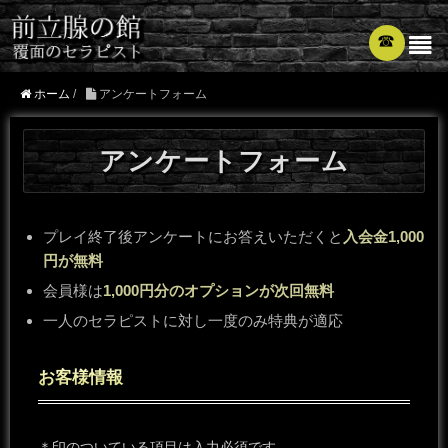
☎︎
ホーム
/
アンケートフォーム
アンケートフォーム
プレイ終了後アンケートにお答えいただくと
入会金1,000
円が無料
会員様は
1,000円分のオプションが次回無料
一人のセラピストに対し一度のみ特典が適応
お客様情報
＊
印のついている項目は入力必須です