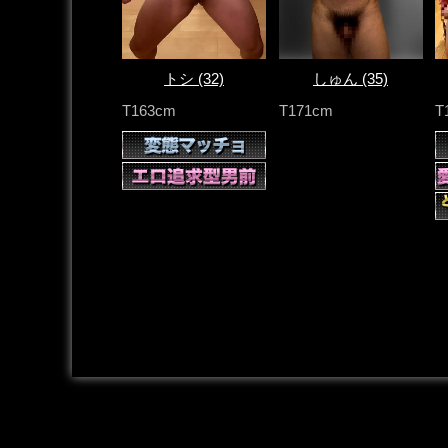
トシ
(32)
しゅん
(35)
T163cm
T171cm
T