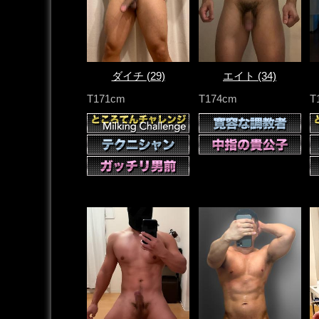
ダイチ
(29)
エイト
(34)
T171cm
T174cm
T