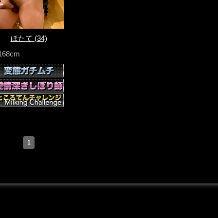
ほたて
(34)
168cm
1