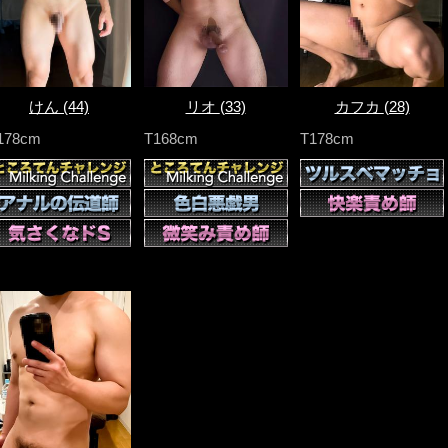
けん
(44)
リオ
(33)
カフカ
(28)
178cm
T168cm
T178cm