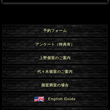
予約フォーム
アンケート（特典有）
上野個室のご案内
代々木個室のご案内
個室満室の場合
English Guide