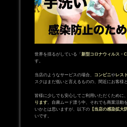
世界を揺るがしている「
新型コロナウィルス・COV
す。
当店のようなサービスの場合、
コンビニ
や
レス
スクはまだ低いと言えるものの、間近にお客様
皆様に少しでも安心してご利用いただくために
ります
。自粛ムード漂う中、それでも商業活動
いかとは思いますが、以下の
【当店の感染拡大
いです。