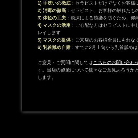
1) 手洗いの徹底
：セラピストだけでなくお客様
2) 消毒の徹底
：セラピスト、お客様の触れたも
3) 体位の工夫
：飛沫による感染を防ぐため、仰
4) マスクの活用
：ご心配な方はセラピストに申
レイします
5) マスクの提供
：ご来店のお客様全員にもれな
6) 乳首舐め自粛
：すでに2月上旬から乳首舐め
ご意見・ご質問に関しては
こちらのお問い合わ
す。当店の施策について様々なご意見あろうか
します。