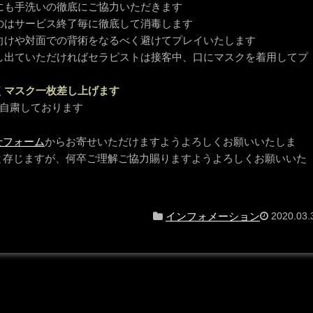
にも手洗いの徹底にご協力いただきます
のはサービス終了毎に徹底して消毒します
向けや対面での背術をなるべく避けてプレイいたします
し出ていただければセラピストは接客中、口にマスクを着用してプ
く
マスク一枚差し上げます
は自粛しております
せフォーム
からお寄せいただけますようよろしくお願いいたしま
と存じますが、何卒ご理解ご協力賜りますようよろしくお願いいた
インフォメーション
2020.03.