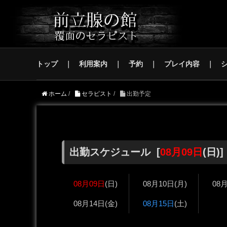
トップ
利用案内
予約
プレイ内容
ホーム
/
セラピスト
/
出勤予定
出勤スケジュール [
08月09日
(日)]
08月09日
(日)
08月10日
(月)
08
08月14日
(金)
08月15日
(土)